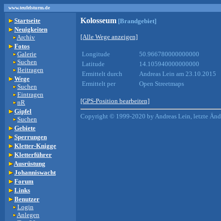
www.teufelsturm.de
Kolosseum
Startseite
[Brandgebiet]
Neuigkeiten
[Alle Wege anzeigen]
Archiv
Fotos
Galerie
Longitude
50.966780000000000
Suchen
Latitude
14.105940000000000
Beitragen
Ermittelt durch
Andreas Lein am 23.10.2015
Wege
Ermittelt per
Open Streetmaps
Suchen
Eintragen
[GPS-Position bearbeiten]
nR
Gipfel
Copyright © 1999-2020 by Andreas Lein, letzte Än
Suchen
Gebiete
Sperrungen
Kletter-Knigge
Kletterführer
Ausrüstung
Johanniswacht
Forum
Links
Benutzer
Login
Anlegen