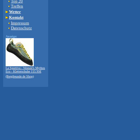
Top 20
Treffen
Wetter
Kontakt
Impressum
Datenschutz
Anzeige:
La Sportiva - Women's Mythos
Eco - Kletterschuhe 115.95€
(Bergfreunde.de Shop)