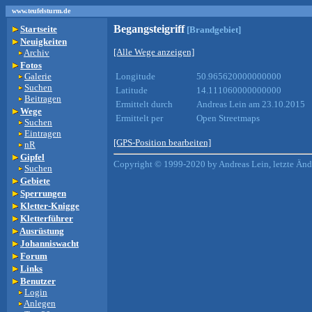
www.teufelsturm.de
Begangsteigriff
Startseite
[Brandgebiet]
Neuigkeiten
[Alle Wege anzeigen]
Archiv
Fotos
Galerie
Longitude
50.965620000000000
Suchen
Latitude
14.111060000000000
Beitragen
Ermittelt durch
Andreas Lein am 23.10.2015
Wege
Ermittelt per
Open Streetmaps
Suchen
Eintragen
[GPS-Position bearbeiten]
nR
Gipfel
Copyright © 1999-2020 by Andreas Lein, letzte Än
Suchen
Gebiete
Sperrungen
Kletter-Knigge
Kletterführer
Ausrüstung
Johanniswacht
Forum
Links
Benutzer
Login
Anlegen