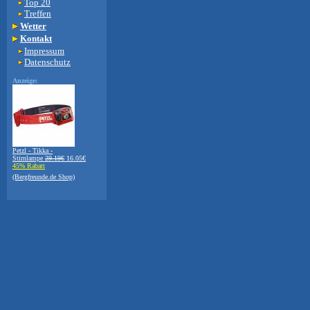
Top 20
Treffen
Wetter
Kontakt
Impressum
Datenschutz
Anzeige:
Petzl - Tikka -
Stirnlampe
29.19€
16.05€
45% Rabatt
(Bergfreunde.de Shop)