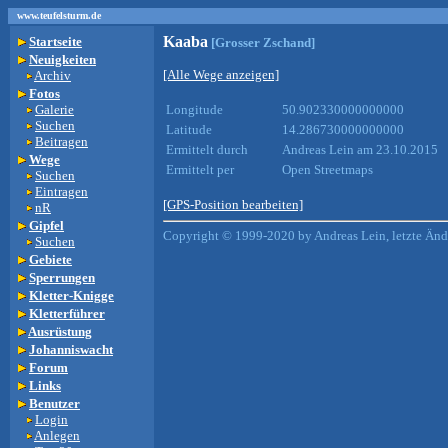
www.teufelsturm.de
Kaaba
Startseite
[Grosser Zschand]
Neuigkeiten
[Alle Wege anzeigen]
Archiv
Fotos
Galerie
Longitude
50.902330000000000
Suchen
Latitude
14.286730000000000
Beitragen
Ermittelt durch
Andreas Lein am 23.10.2015
Wege
Ermittelt per
Open Streetmaps
Suchen
Eintragen
[GPS-Position bearbeiten]
nR
Gipfel
Copyright © 1999-2020 by Andreas Lein, letzte Än
Suchen
Gebiete
Sperrungen
Kletter-Knigge
Kletterführer
Ausrüstung
Johanniswacht
Forum
Links
Benutzer
Login
Anlegen