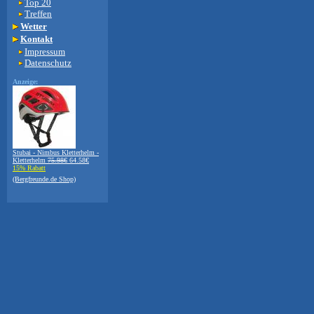
Top 20
Treffen
Wetter
Kontakt
Impressum
Datenschutz
Anzeige:
Stubai - Nimbus Kletterhelm -
Kletterhelm
75.98€
64.58€
15% Rabatt
(Bergfreunde.de Shop)