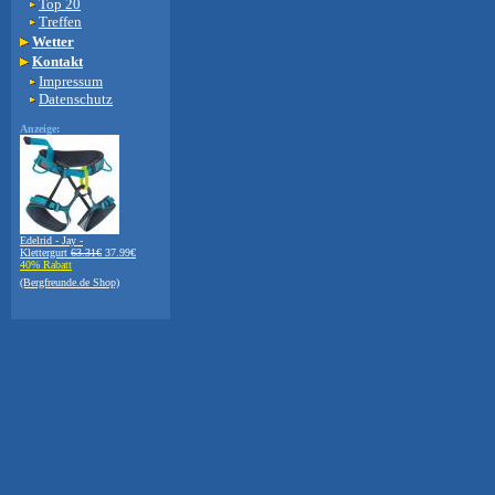
Top 20
Treffen
Wetter
Kontakt
Impressum
Datenschutz
Anzeige:
Edelrid - Jay -
Klettergurt
63.31€
37.99€
40% Rabatt
(Bergfreunde.de Shop)