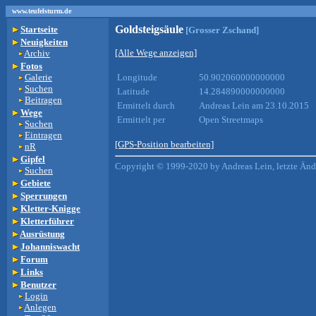
www.teufelsturm.de
Goldsteigsäule
Startseite
[Grosser Zschand]
Neuigkeiten
[Alle Wege anzeigen]
Archiv
Fotos
Galerie
Longitude
50.902060000000000
Suchen
Latitude
14.284890000000000
Beitragen
Ermittelt durch
Andreas Lein am 23.10.2015
Wege
Ermittelt per
Open Streetmaps
Suchen
Eintragen
[GPS-Position bearbeiten]
nR
Gipfel
Copyright © 1999-2020 by Andreas Lein, letzte Än
Suchen
Gebiete
Sperrungen
Kletter-Knigge
Kletterführer
Ausrüstung
Johanniswacht
Forum
Links
Benutzer
Login
Anlegen