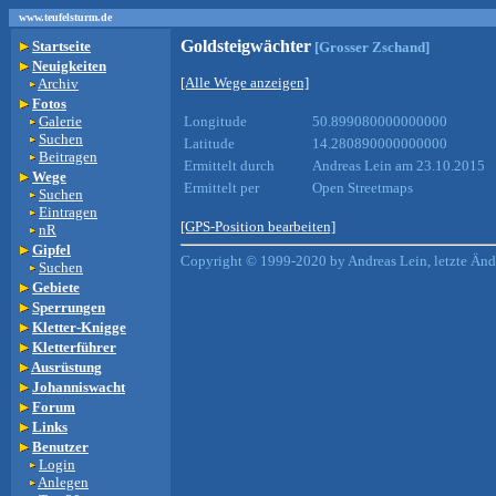
www.teufelsturm.de
Goldsteigwächter
Startseite
[Grosser Zschand]
Neuigkeiten
[Alle Wege anzeigen]
Archiv
Fotos
Galerie
Longitude
50.899080000000000
Suchen
Latitude
14.280890000000000
Beitragen
Ermittelt durch
Andreas Lein am 23.10.2015
Wege
Ermittelt per
Open Streetmaps
Suchen
Eintragen
[GPS-Position bearbeiten]
nR
Gipfel
Copyright © 1999-2020 by Andreas Lein, letzte Än
Suchen
Gebiete
Sperrungen
Kletter-Knigge
Kletterführer
Ausrüstung
Johanniswacht
Forum
Links
Benutzer
Login
Anlegen