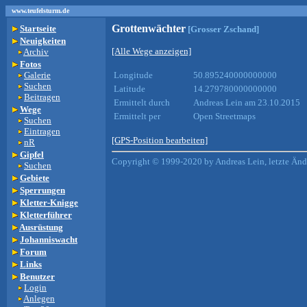
www.teufelsturm.de
Grottenwächter
Startseite
[Grosser Zschand]
Neuigkeiten
[Alle Wege anzeigen]
Archiv
Fotos
Galerie
Longitude
50.895240000000000
Suchen
Latitude
14.279780000000000
Beitragen
Ermittelt durch
Andreas Lein am 23.10.2015
Wege
Ermittelt per
Open Streetmaps
Suchen
Eintragen
[GPS-Position bearbeiten]
nR
Gipfel
Copyright © 1999-2020 by Andreas Lein, letzte Än
Suchen
Gebiete
Sperrungen
Kletter-Knigge
Kletterführer
Ausrüstung
Johanniswacht
Forum
Links
Benutzer
Login
Anlegen