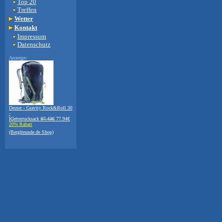
Top 20
Treffen
Wetter
Kontakt
Impressum
Datenschutz
Anzeige:
Deuter - Gravity Rock&Roll 30
-
Kletterrucksack
97.43€
77.94€
20% Rabatt
(Bergfreunde.de Shop)