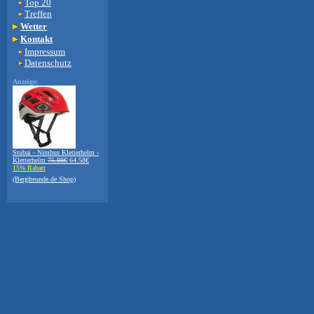
Top 20
Treffen
Wetter
Kontakt
Impressum
Datenschutz
Anzeige:
Stubai - Nimbus Kletterhelm -
Kletterhelm
75.98€
64.58€
15% Rabatt
(Bergfreunde.de Shop)