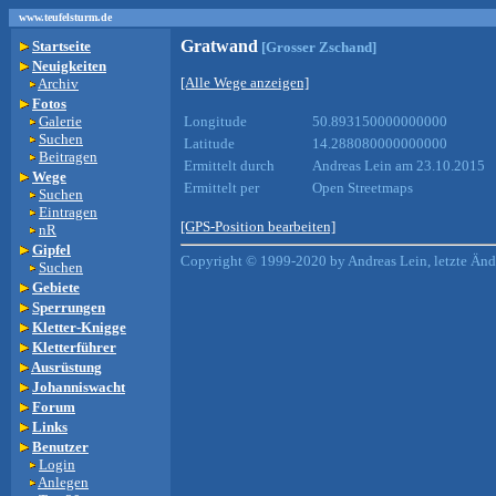
www.teufelsturm.de
Gratwand
Startseite
[Grosser Zschand]
Neuigkeiten
[Alle Wege anzeigen]
Archiv
Fotos
Galerie
Longitude
50.893150000000000
Suchen
Latitude
14.288080000000000
Beitragen
Ermittelt durch
Andreas Lein am 23.10.2015
Wege
Ermittelt per
Open Streetmaps
Suchen
Eintragen
[GPS-Position bearbeiten]
nR
Gipfel
Copyright © 1999-2020 by Andreas Lein, letzte Än
Suchen
Gebiete
Sperrungen
Kletter-Knigge
Kletterführer
Ausrüstung
Johanniswacht
Forum
Links
Benutzer
Login
Anlegen