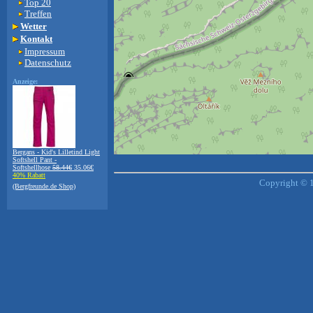
Top 20
Treffen
Wetter
Kontakt
Impressum
Datenschutz
Anzeige:
Bergans - Kid's Lilletind Light
Softshell Pant -
+
−
Softshellhose
58.44€
35.06€
40% Rabatt
⇧
Copyright © 1
(Bergfreunde.de Shop)
©
OpenStreetMap
contributors.
i