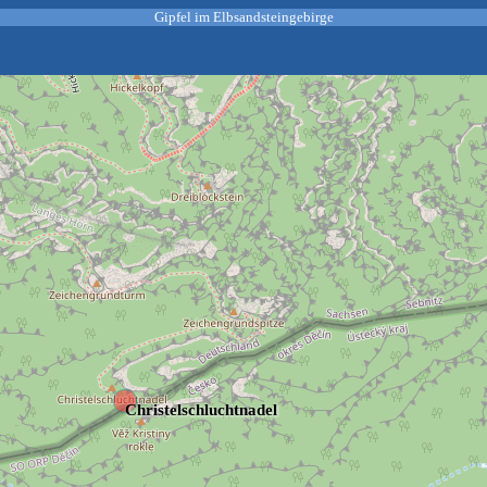
Gipfel im Elbsandsteingebirge
Christelschluchtnadel