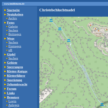
www.teufelsturm.de
Christelschluchtnadel
Startseite
Neuigkeiten
Archiv
Fotos
Galerie
Suchen
Beitragen
Wege
Suchen
Eintragen
nR
Gipfel
Suchen
Gebiete
Sperrungen
Kletter-Knigge
Kletterführer
Ausrüstung
Johanniswacht
Forum
Links
Benutzer
Login
Anlegen