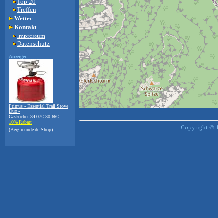
Top 20
Treffen
Wetter
Kontakt
Impressum
Datenschutz
Anzeige:
Primus - Essential Trail Stove
Duo -
+
−
Gaskocher
34.07€
30.66€
10% Rabatt
⇧
Copyright © 1
(Bergfreunde.de Shop)
©
OpenStreetMap
contributors.
i