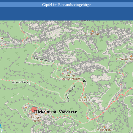
Gipfel im Elbsandsteingebirge
Hickelturm, Vorderer