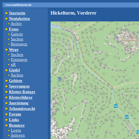
www.teufelsturm.de
Hickelturm, Vorderer
Startseite
Neuigkeiten
Archiv
Fotos
Galerie
Suchen
Beitragen
Wege
Suchen
Eintragen
nR
Gipfel
Suchen
Gebiete
Sperrungen
Kletter-Knigge
Kletterführer
Ausrüstung
Johanniswacht
Forum
Links
Benutzer
Login
Anlegen