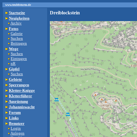
www.teufelsturm.de
Dreiblockstein
Startseite
Neuigkeiten
Archiv
Fotos
Galerie
Suchen
Beitragen
Wege
Suchen
Eintragen
nR
Gipfel
Suchen
Gebiete
Sperrungen
Kletter-Knigge
Kletterführer
Ausrüstung
Johanniswacht
Forum
Links
Benutzer
Login
Anlegen