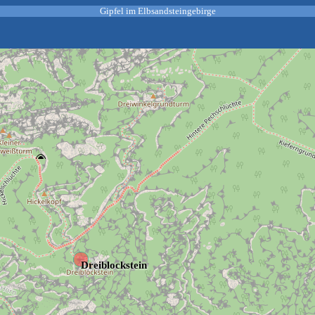
Gipfel im Elbsandsteingebirge
Dreiblockstein