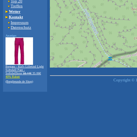
Top 20
Treffen
Wetter
Kontakt
Impressum
Datenschutz
Anzeige:
Bergans - Kid's Lilletind Light
Softshell Pant -
+
−
Softshellhose
58.44€
35.06€
40% Rabatt
⇧
Copyright © 1
(Bergfreunde.de Shop)
©
OpenStreetMap
contributors.
i