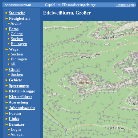
Gipfel im Elbsandsteingebirge
www.teufelsturm.de
[Benutzer Login]
Edelweißturm, Großer
Startseite
Neuigkeiten
Archiv
Fotos
Galerie
Suchen
Beitragen
Wege
Suchen
Eintragen
nR
Gipfel
Suchen
Gebiete
Sperrungen
Kletter-Knigge
Kletterführer
Ausrüstung
Johanniswacht
Forum
Links
Benutzer
Login
Anlegen