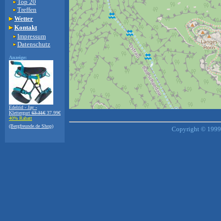
Top 20
Treffen
Wetter
Kontakt
Impressum
Datenschutz
Anzeige:
Edelrid - Jay -
Klettergurt
63.31€
37.99€
+
−
40% Rabatt
⇧
(Bergfreunde.de Shop)
Copyright © 1999-
©
OpenStreetMap
contributors.
i