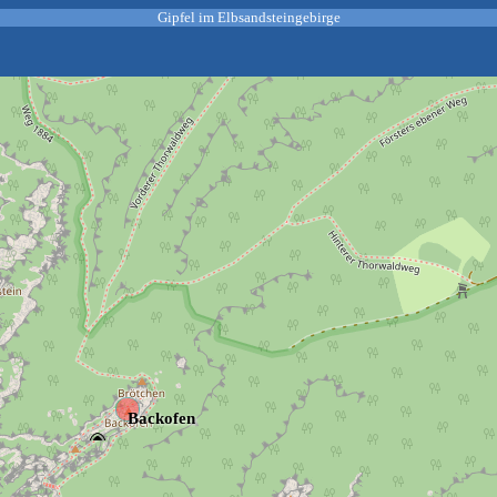
Gipfel im Elbsandsteingebirge
Backofen