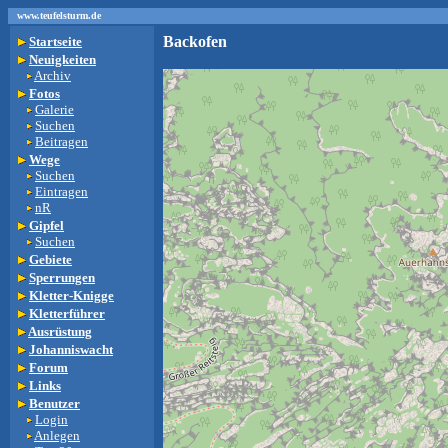
www.teufelsturm.de
Backofen
Startseite
Neuigkeiten
Archiv
Fotos
Galerie
Suchen
Beitragen
Wege
Suchen
Eintragen
nR
Gipfel
Suchen
Gebiete
Sperrungen
Kletter-Knigge
Kletterführer
Ausrüstung
Johanniswacht
Forum
Links
Benutzer
Login
Anlegen