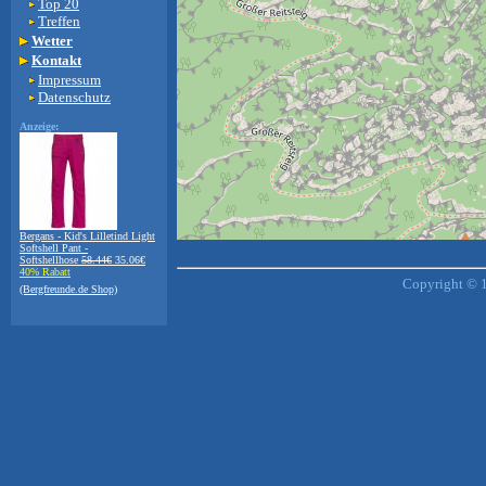
Top 20
Treffen
Wetter
Kontakt
Impressum
Datenschutz
Anzeige:
Bergans - Kid's Lilletind Light
Softshell Pant -
+
−
Softshellhose
58.44€
35.06€
40% Rabatt
⇧
Copyright © 1
(Bergfreunde.de Shop)
©
OpenStreetMap
contributors.
i