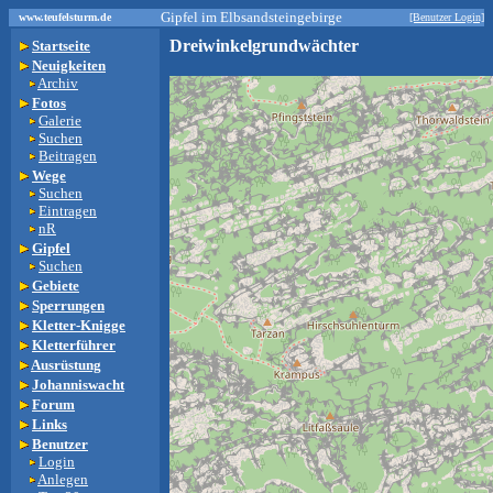
Gipfel im Elbsandsteingebirge
www.teufelsturm.de
[Benutzer Login]
Dreiwinkelgrundwächter
Startseite
Neuigkeiten
Archiv
Fotos
Galerie
Suchen
Beitragen
Wege
Suchen
Eintragen
nR
Gipfel
Suchen
Gebiete
Sperrungen
Kletter-Knigge
Kletterführer
Ausrüstung
Johanniswacht
Forum
Links
Benutzer
Login
Anlegen