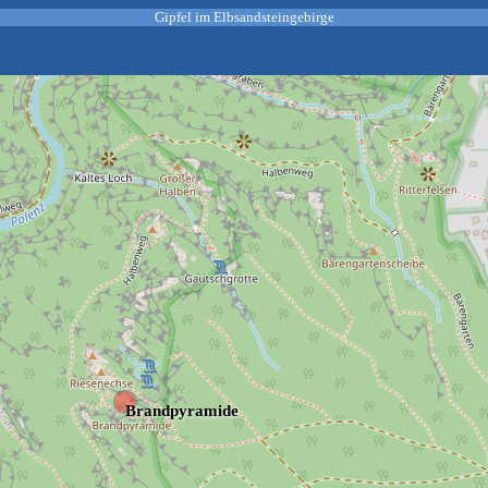
Gipfel im Elbsandsteingebirge
Brandpyramide