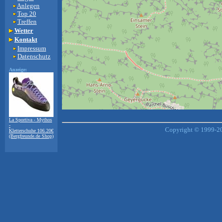
Anlegen
Top 20
Treffen
Wetter
Kontakt
Impressum
Datenschutz
Anzeige:
+
−
La Sportiva - Mythos
⇧
-
Copyright © 1999-20
Kletterschuhe 106.20€
(Bergfreunde.de Shop)
©
OpenStreetMap
contributors.
i