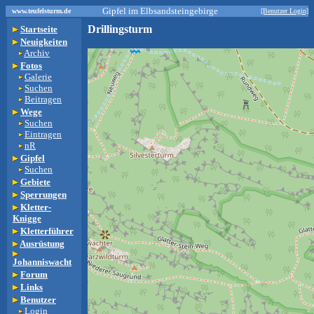
Gipfel im Elbsandsteingebirge
www.teufelsturm.de
[Benutzer Login]
Drillingsturm
Startseite
Neuigkeiten
Archiv
Fotos
Galerie
Suchen
Beitragen
Wege
Suchen
Eintragen
nR
Gipfel
Suchen
Gebiete
Sperrungen
Kletter-
Knigge
Kletterführer
Ausrüstung
Johanniswacht
Forum
Links
Benutzer
Login