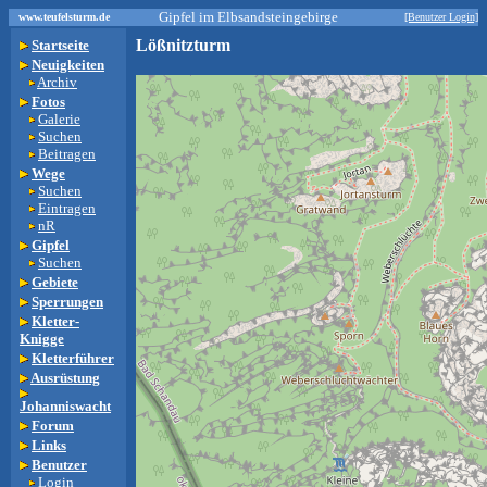
Gipfel im Elbsandsteingebirge
www.teufelsturm.de
[Benutzer Login]
Lößnitzturm
Startseite
Neuigkeiten
Archiv
Fotos
Galerie
Suchen
Beitragen
Wege
Suchen
Eintragen
nR
Gipfel
Suchen
Gebiete
Sperrungen
Kletter-
Knigge
Kletterführer
Ausrüstung
Johanniswacht
Forum
Links
Benutzer
Login