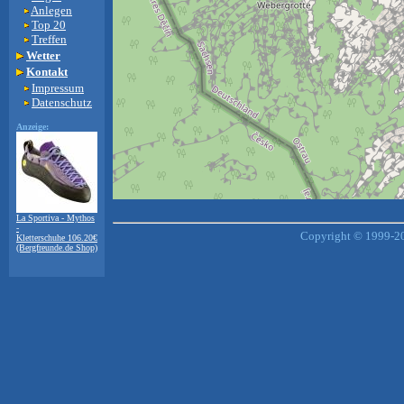
Anlegen
Top 20
Treffen
Wetter
Kontakt
Impressum
Datenschutz
Anzeige:
+
−
La Sportiva - Mythos
⇧
-
Copyright © 1999-20
Kletterschuhe 106.20€
(Bergfreunde.de Shop)
©
OpenStreetMap
contributors.
i