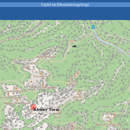
Gipfel im Elbsandsteingebirge
Kleiner Turm