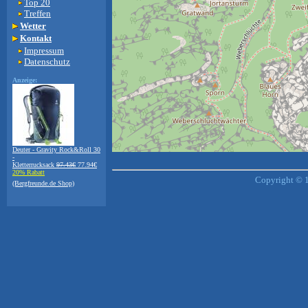
Top 20
Treffen
Wetter
Kontakt
Impressum
Datenschutz
Anzeige:
Deuter - Gravity Rock&Roll 30
-
+
−
Kletterrucksack
97.43€
77.94€
20% Rabatt
⇧
Copyright © 1
(Bergfreunde.de Shop)
©
OpenStreetMap
contributors.
i