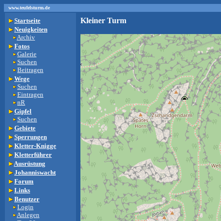
www.teufelsturm.de
Kleiner Turm
Startseite
Neuigkeiten
Archiv
Fotos
Galerie
Suchen
Beitragen
Wege
Suchen
Eintragen
nR
Gipfel
Suchen
Gebiete
Sperrungen
Kletter-Knigge
Kletterführer
Ausrüstung
Johanniswacht
Forum
Links
Benutzer
Login
Anlegen