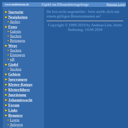
Gipfel im Elbsandsteingebirge
www.teufelsturm.de
[Benutzer Login]
Du bist nicht angemeldet - bitte melde dich mit
Startseite
einem gültigen Benutzernamen an!
Neuigkeiten
Archiv
Copyright © 1999-2010 by Andreas Lein, letzte
Fotos
Änderung: 14.06.2026
Galerie
Suchen
Beitragen
Wege
Suchen
Eintragen
nR
Gipfel
Suchen
Gebiete
Sperrungen
Kletter-Knigge
Kletterführer
Ausrüstung
Johanniswacht
Forum
Links
Benutzer
Login
Anlegen