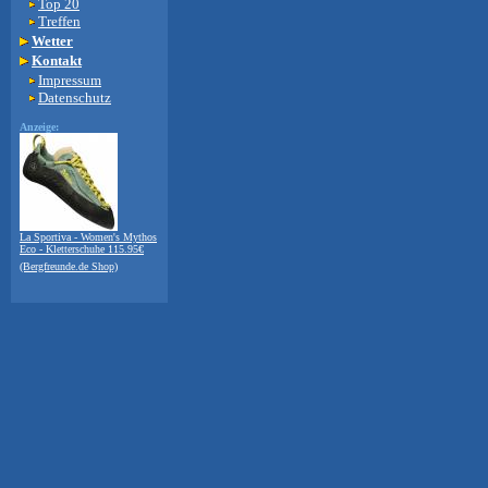
Top 20
Treffen
Wetter
Kontakt
Impressum
Datenschutz
Anzeige:
La Sportiva - Women's Mythos
Eco - Kletterschuhe 115.95€
(Bergfreunde.de Shop)