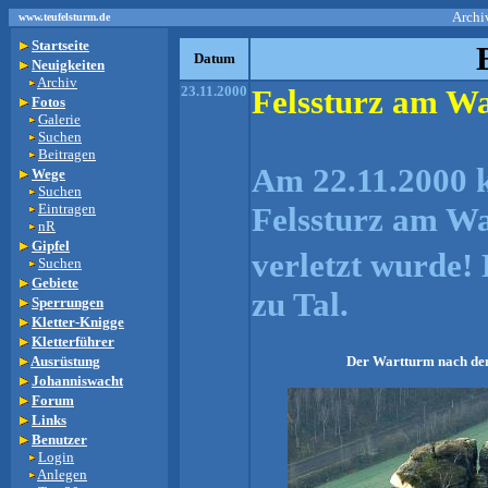
Archi
www.teufelsturm.de
Startseite
Datum
Neuigkeiten
Archiv
23.11.2000
Felssturz am W
Fotos
Galerie
Suchen
Beitragen
Am 22.11.2000 k
Wege
Suchen
Eintragen
Felssturz am W
nR
Gipfel
verletzt wurde!
Suchen
Gebiete
zu Tal.
Sperrungen
Kletter-Knigge
Kletterführer
Der Wartturm nach de
Ausrüstung
Johanniswacht
Forum
Links
Benutzer
Login
Anlegen