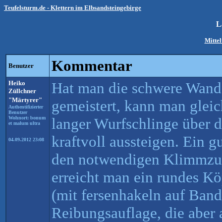
Teufelsturm.de - Klettern im Elbsandsteingebirge
L
Mitte
Kommentar
Benutzer
Heiko
Hat man die schwere Wand
Züllchner
"Märtyrer"
gemeistert, kann man gleic
Authentifizierter
Benutzer
Wohnort: bonum
langer Wurfschlinge über d
et malum ultra
kraftvoll aussteigen. Ein g
04.09.2012 23:08
den notwendigen Klimmzug
erreicht man ein rundes Kö
(mit fersenhakeln auf Ban
Reibungsauflage, die aber a