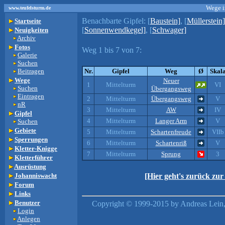
Wege i
www.teufelsturm.de
Benachbarte Gipfel:
[
Baustein]
, [
Müllerstein]
Startseite
[
Sonnenwendkegel]
, [
Schwager]
Neuigkeiten
Archiv
Fotos
Weg 1 bis 7 von 7:
Galerie
Suchen
Beitragen
Nr.
Gipfel
Weg
Ø
Skal
Wege
Neuer
1
Mittelturm
VI
Suchen
Übergangsweg
Eintragen
2
Mittelturm
Übergangsweg
V
nR
3
Mittelturm
AW
IV
Gipfel
4
Mittelturm
Langer Arm
V
Suchen
Gebiete
5
Mittelturm
Schartenfreude
VIIb
Sperrungen
6
Mittelturm
Schartenriß
V
Kletter-Knigge
7
Mittelturm
Sprung
3
Kletterführer
Ausrüstung
Johanniswacht
[Hier geht's zurück zu
Forum
Links
Benutzer
Copyright © 1999-2015 by Andreas Lein,
Login
Anlegen