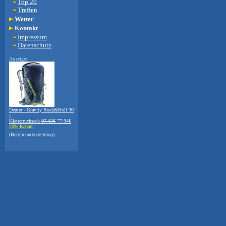
Top 20
Treffen
Wetter
Kontakt
Impressum
Datenschutz
Anzeige:
Deuter - Gravity Rock&Roll 30
-
Kletterrucksack
97.43€
77.94€
20% Rabatt
(Bergfreunde.de Shop)