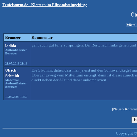
Teufelsturm.de - Klettern im Elbsandsteingebirge
Üb
Mitte
Benutzer
Kommentar
geht auch gut für 2 zu springen. Der Rest, nach links gehen und 
ladida
Authentifizierter
Benutzer
21.07.2013 21:18
Ulrich
Die 5 kommt daher, dass man ja erst auf den Sonnwendkegel m
Übergangsweg vom Mittelturm ersteigt, dann ist dieser zurück nat
Schmidt
direkt neben der AÖ und daher unkompliziert.
Moderator
Authentifizierter
Benutzer
10.08.2008 16:55
[Neuen Kommen
Copyright ©