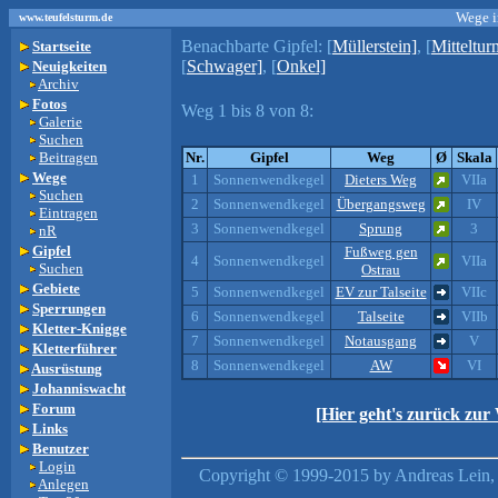
Wege i
www.teufelsturm.de
Benachbarte Gipfel:
[
Müllerstein]
, [
Mitteltur
Startseite
[
Schwager]
, [
Onkel]
Neuigkeiten
Archiv
Fotos
Weg 1 bis 8 von 8:
Galerie
Suchen
Beitragen
Nr.
Gipfel
Weg
Ø
Skala
Wege
1
Sonnenwendkegel
Dieters Weg
VIIa
Suchen
2
Sonnenwendkegel
Übergangsweg
IV
Eintragen
3
Sonnenwendkegel
Sprung
3
nR
Gipfel
Fußweg gen
4
Sonnenwendkegel
VIIa
Suchen
Ostrau
Gebiete
5
Sonnenwendkegel
EV zur Talseite
VIIc
Sperrungen
6
Sonnenwendkegel
Talseite
VIIb
Kletter-Knigge
7
Sonnenwendkegel
Notausgang
V
Kletterführer
8
Sonnenwendkegel
AW
VI
Ausrüstung
Johanniswacht
Forum
[Hier geht's zurück zur
Links
Benutzer
Login
Copyright © 1999-2015 by Andreas Lein, 
Anlegen