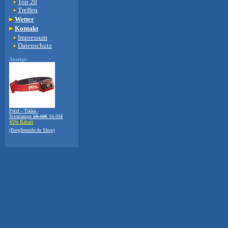
Top 20
Treffen
Wetter
Kontakt
Impressum
Datenschutz
Anzeige:
Petzl - Tikka -
Stirnlampe
29.19€
16.05€
45% Rabatt
(Bergfreunde.de Shop)