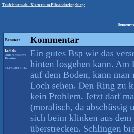
Teufelsturm.de - Klettern im Elbsandsteingebirge
Sonnenwe
Kommentar
Benutzer
Ein gutes Bsp wie das vers
ladida
Authentifizierter
Benutzer
hinten losgehen kann. Am 
21.07.2013 21:14
auf dem Boden, kann man 
Loch sehen. Den Ring zu k
kein Problem. Jetzt darf m
(moralisch, da abschüssig 
sich beim klinken aus dem 
überstrecken. Schlingen br