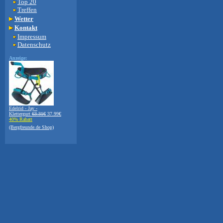
Top 20
Treffen
Wetter
Kontakt
Impressum
Datenschutz
Anzeige:
Edelrid - Jay -
Klettergurt
63.31€
37.99€
40% Rabatt
(Bergfreunde.de Shop)