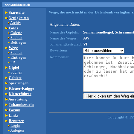
www.teufelsturm.de
Wege, die noch nicht in der Datenbank verfügbar si
Startseite
Neuigkeiten
Archiv
Allgemeine Daten:
Fotos
Name des Gipfels:
Sonnenwendkegel, Schrammste
Galerie
Suchen
Name des Weges:
AW
Beitragen
Schwierigkeitsgrad:
VI
Wege
Bewertung:
Suchen
Kommentar:
Eintragen
nR
Gipfel
Suchen
Gebiete
Sperrungen
Kletter-Knigge
Kletterführer
Ausrüstung
Johanniswacht
Forum
Links
Copyright © 19
Benutzer
Login
Anlegen