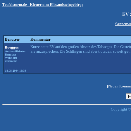
Teufelsturm.de - Klettern im Elbsandsteingebirge
EV z
Sonnenwe
Benutzer
Kommentar
Kurze nette EV auf den großen Absatz des Talweges. Die Gesteinsq
flueggus
Sie anzusprechen. Die Schlingen sind aber trotzdem soweit gu
Authentifizierter
Benutzer
Wohnort:
darheeme
18.08.2004 13:39
[Neuen Kommen
Copyright ©