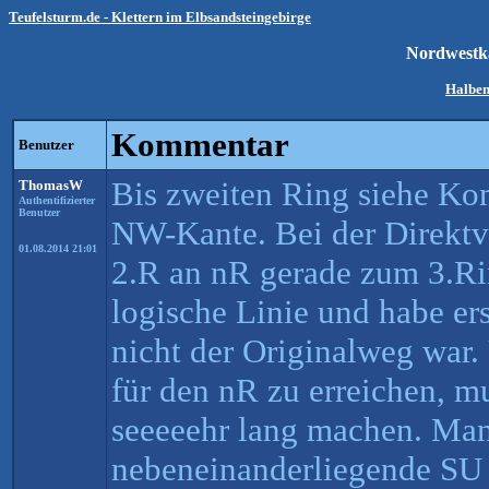
Teufelsturm.de - Klettern im Elbsandsteingebirge
Nordwestk
Halben
Kommentar
Benutzer
Bis zweiten Ring siehe Ko
ThomasW
Authentifizierter
Benutzer
NW-Kante. Bei der Direktv
01.08.2014 21:01
2.R an nR gerade zum 3.Ri
logische Linie und habe ers
nicht der Originalweg war
für den nR zu erreichen, m
seeeeehr lang machen. Man
nebeneinanderliegende SU 