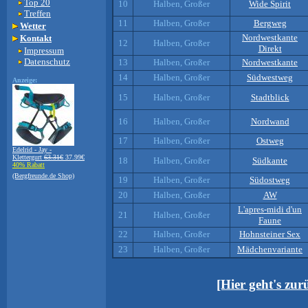
Top 20
10
Halben, Großer
Wide Spirit
Treffen
11
Halben, Großer
Bergweg
Wetter
Nordwestkante
Kontakt
12
Halben, Großer
Direkt
Impressum
Datenschutz
13
Halben, Großer
Nordwestkante
14
Halben, Großer
Südwestweg
Anzeige:
15
Halben, Großer
Stadtblick
16
Halben, Großer
Nordwand
17
Halben, Großer
Ostweg
Edelrid - Jay -
Klettergurt
63.31€
37.99€
18
Halben, Großer
Südkante
40% Rabatt
(Bergfreunde.de Shop)
19
Halben, Großer
Südostweg
20
Halben, Großer
AW
L'apres-midi d'un
21
Halben, Großer
Faune
22
Halben, Großer
Hohnsteiner Sex
23
Halben, Großer
Mädchenvariante
[Hier geht's zu