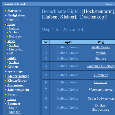
Wege i
www.teufelsturm.de
Benachbarte Gipfel:
[
Hocksteinturm]
Startseite
Neuigkeiten
[
Halben, Kleiner]
, [
Drachenkopf]
Archiv
Fotos
Galerie
Weg 1 bis 23 von 23:
Suchen
Beitragen
Wege
Nr.
Gipfel
Weg
Suchen
1
Halben, Großer
Weiße Wolke
Eintragen
2
Halben, Großer
Verdon
nR
Gipfel
3
Halben, Großer
Südweg
Suchen
4
Halben, Großer
Goldener Mittelweg
Gebiete
Sperrungen
5
Halben, Großer
Turbulenz
Kletter-Knigge
Kletterführer
6
Halben, Großer
Fahrstuhl
Ausrüstung
7
Halben, Großer
Wettersteinerweg
Johanniswacht
Forum
8
Halben, Großer
Neuer Südwestweg
Links
Benutzer
Direkter
9
Halben, Großer
Login
Südwestweg
Anlegen