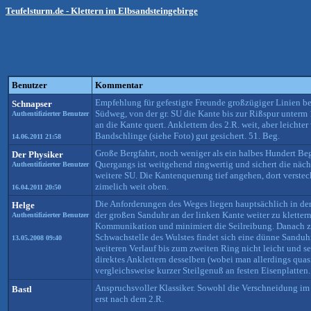
Teufelsturm.de - Klettern im Elbsandsteingebirge
Benutzer
Kommentar
Empfehlung für gefestigte Freunde großzügiger Linien bei
Schnapser
Südweg, von der gr. SU die Kante bis zur Rißspur unterm 
Authentifizierter Benutzer
an die Kante quert. Anklettern des 2.R. weit, aber leichte
Bandschlinge (siehe Foto) gut gesichert. 51. Beg.
14.06.2011 21:58
Große Bergfahrt, noch weniger als ein halbes Hundert Beg
Der Physiker
Quergangs ist weitgehend ringwertig und sichert die näch
Authentifizierter Benutzer
weitere SU. Die Kantenquerung tief angehen, dort verstec
zimelich weit oben.
16.04.2011 20:50
Die Anforderungen des Weges liegen hauptsächlich in de
Helge
der großen Sanduhr an der linken Kante weiter zu klettern
Authentifizierter Benutzer
Kommunikation und minimiert die Seilreibung. Danach zun
Schwachstelle des Wulstes findet sich eine dünne Sanduhr
13.05.2008 09:40
weiteren Verlauf bis zum zweiten Ring nicht leicht und se
direktes Anklettern desselben (wobei man allerdings qua
vergleichsweise kurzer Steilgenuß an festen Eisenplatten
Anspruchsvoller Klassiker. Sowohl die Verschneidung im 
Bastl
erst nach dem 2.R.