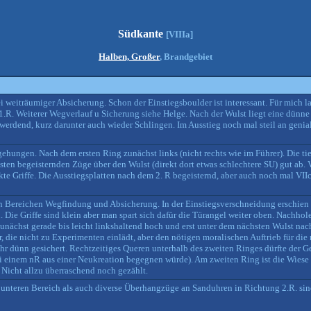
Südkante
[VIIIa]
Halben, Großer
, Brandgebiet
 weiträumiger Absicherung. Schon der Einstiegsboulder ist interessant. Für mich l
1.R. Weiterer Wegverlauf u Sicherung siehe Helge. Nach der Wulst liegt eine dünne
r werdend, kurz darunter auch wieder Schlingen. Im Ausstieg noch mal steil an geniale
ehungen. Nach dem ersten Ring zunächst links (nicht rechts wie im Führer). Die ti
sten begeisternden Züge über den Wulst (direkt dort etwas schlechtere SU) gut ab. 
kte Griffe. Die Ausstiegsplatten nach dem 2. R begeisternd, aber auch noch mal VII
n Bereichen Wegfindung und Absicherung. In der Einstiegsverschneidung erschien
. Die Griffe sind klein aber man spart sich dafür die Türangel weiter oben. Nachhol
ächst gerade bis leicht linkshaltend hoch und erst unter dem nächsten Wulst nach
, die nicht zu Experimenten einlädt, aber den nötigen moralischen Auftrieb für die
hr dünn gesichert. Rechtzeitiges Queren unterhalb des zweiten Ringes dürfte der Ge
si einem nR aus einer Neukreation begegnen würde). Am zweiten Ring ist die Wiese
. Nicht allzu überraschend noch gezählt.
unteren Bereich als auch diverse Überhangzüge an Sanduhren in Richtung 2.R. sin