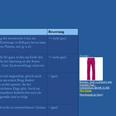
Bewertung
ag die moralische Crux im
++ (sehr gut)
 Einlitzige in Rißspur, bevor man
n Platten, mit gr. u kl.
Anzeige:
efe SU ganz rechts am Ende des
++ (sehr gut)
Vor der Querung an die Kante
c. Gute Zackenschlinge sind erst
 es mir angenehm, gleich nach
+ (gut)
en am ersten Ring fördert
Bergans - Kid's Lilletind Light
 rechts queren. An der
Softshell Pant -
Softshellhose
58.44€
35.06€
 nächsten Züge gibt. Auch im
40% Rabatt
sundheit förderlicher sein als
(Bergfreunde.de Shop)
 gemäht und es folgt
d nicht zu unterschätzen. Genuss
+ (gut)