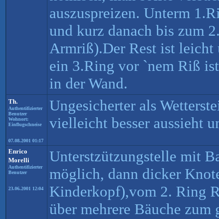
auszuspreizen. Unterm 1.R
und kurz danach bis zum 2.
Armriß).Der Rest ist leich
ein 3.Ring vor `nem Riß ist
in der Wand.
Ungesicherter als Wetterst
Th.
Authentifizierter
Benutzer
vielleicht besser aussieht 
Wohnort:
Einflugschneise
07.08.2001 01:17
Enrico
Unterstzützungstelle mit 
Morelli
Authentifizierter
möglich, dann dicker Knot
Benutzer
Kinderkopf),vom 2. Ring Ri
23.06.2001 12:04
über mehrere Bäuche zum 