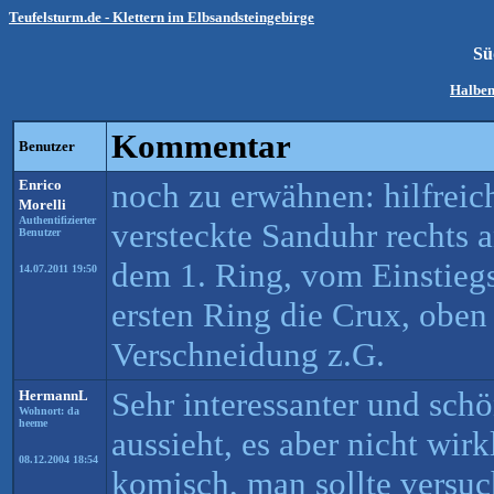
Teufelsturm.de - Klettern im Elbsandsteingebirge
Sü
Halben
Kommentar
Benutzer
Enrico
noch zu erwähnen: hilfreich
Morelli
Authentifizierter
versteckte Sanduhr rechts a
Benutzer
dem 1. Ring, vom Einstieg
14.07.2011 19:50
ersten Ring die Crux, oben
Verschneidung z.G.
Sehr interessanter und schö
HermannL
Wohnort: da
heeme
aussieht, es aber nicht wirk
08.12.2004 18:54
komisch, man sollte versu