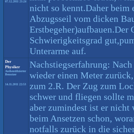
07.12.2011 21:24
nicht so kennt.Daher beim e
Abzugsseil vom dicken Bau
Erstbegeher)aufbauen.Der 
Schwierigkeitsgrad gut,pum
Unterarme auf.
Der
Nachstiegserfahrung: Nach
Physiker
Authentifizierter
wieder einen Meter zurück,
Benutzer
zum 2.R. Der Zug zum Loch
14.11.2011 22:53
schwer und fliegen sollte m
aber zumindest ist er nich
beim Ansetzen schon, wora
notfalls zurück in die sich