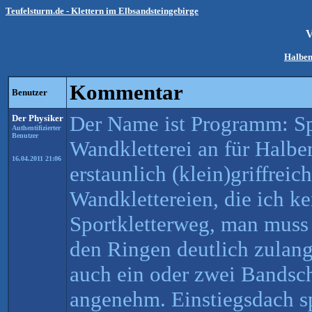
Teufelsturm.de - Klettern im Elbsandsteingebirge
V
Halben
Kommentar
Benutzer
Der Name ist Programm: Sp
Der Physiker
Authentifizierter
Benutzer
Wandkletterei an für Halbe
16.04.2011 21:06
erstaunlich (klein)griffreic
Wandklettereien, die ich k
Sportkletterweg, man muss 
den Ringen deutlich zulan
auch ein oder zwei Bandsc
angenehm. Einstiegsdach sp