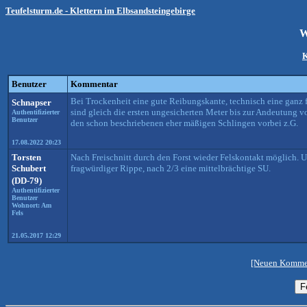
Teufelsturm.de - Klettern im Elbsandsteingebirge
W
K
Benutzer
Kommentar
Bei Trockenheit eine gute Reibungskante, technisch eine ganz f
Schnapser
sind gleich die ersten ungesicherten Meter bis zur Andeutung v
Authentifizierter
Benutzer
den schon beschriebenen eher mäßigen Schlingen vorbei z.G.
17.08.2022 20:23
Torsten
Nach Freischnitt durch den Forst wieder Felskontakt möglich. U
Schubert
fragwürdiger Rippe, nach 2/3 eine mittelbrächtige SU.
(DD-79)
Authentifizierter
Benutzer
Wohnort: Am
Fels
21.05.2017 12:29
[Neuen Kommen