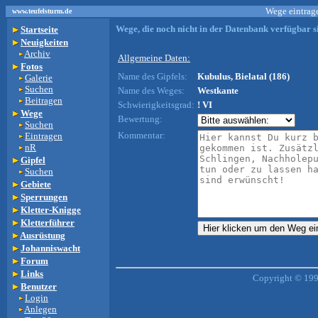
Wege eintrage
www.teufelsturm.de
Wege, die noch nicht in der Datenbank verfügbar si
Startseite
Neuigkeiten
Archiv
Allgemeine Daten:
Fotos
Name des Gipfels:
Kubulus, Bielatal (186)
Galerie
Suchen
Name des Weges:
Westkante
Beitragen
Schwierigkeitsgrad:
! VI
Wege
Bewertung:
Suchen
Kommentar:
Eintragen
nR
Gipfel
Suchen
Gebiete
Sperrungen
Kletter-Knigge
Kletterführer
Ausrüstung
Johanniswacht
Forum
Links
Copyright © 199
Benutzer
Login
Anlegen