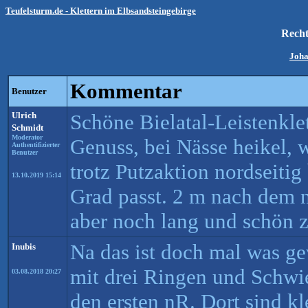
Teufelsturm.de - Klettern im Elbsandsteingebirge
Recht
Joha
Kommentar
Benutzer
Ulrich
Schöne Bielatal-Leistenklet
Schmidt
Moderator
Genuss, bei Nässe heikel, w
Authentifizierter
Benutzer
trotz Putzaktion nordseitig
13.10.2019 15:14
Grad passt. 2 m nach dem n
aber noch lang und schön z
Na das ist doch mal was 
Inubis
mit drei Ringen und Schwie
03.08.2018 20:27
den ersten nR. Dort sind kl