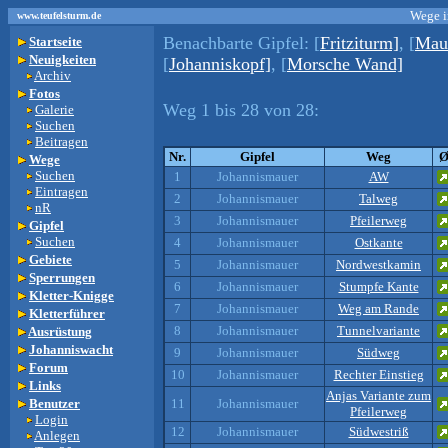
Wege i
www.teufelsturm.de
Benachbarte Gipfel:
[
Fritziturm]
, [
Mau
Startseite
Neuigkeiten
[
Johanniskopf]
, [
Morsche Wand]
Archiv
Fotos
Weg 1 bis 28 von 28:
Galerie
Suchen
Beitragen
Nr.
Gipfel
Weg
Wege
Suchen
1
Johannismauer
AW
Eintragen
2
Johannismauer
Talweg
nR
3
Johannismauer
Pfeilerweg
Gipfel
Suchen
4
Johannismauer
Ostkante
Gebiete
5
Johannismauer
Nordwestkamin
Sperrungen
6
Johannismauer
Stumpfe Kante
Kletter-Knigge
7
Johannismauer
Weg am Rande
Kletterführer
8
Johannismauer
Tunnelvariante
Ausrüstung
Johanniswacht
9
Johannismauer
Südweg
Forum
10
Johannismauer
Rechter Einstieg
Links
Anjas Variante zum
Benutzer
11
Johannismauer
Pfeilerweg
Login
12
Johannismauer
Südwestriß
Anlegen