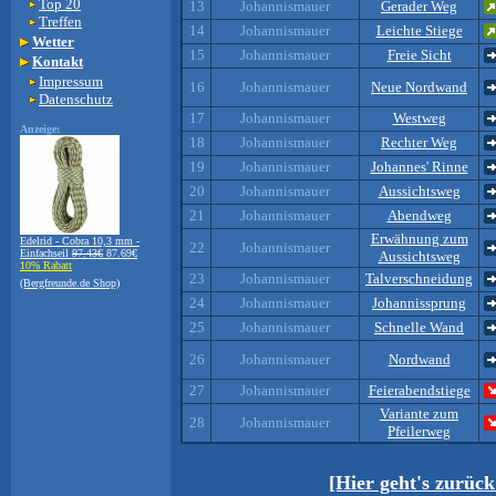
Top 20
13
Johannismauer
Gerader Weg
Treffen
14
Johannismauer
Leichte Stiege
Wetter
15
Johannismauer
Freie Sicht
Kontakt
Impressum
16
Johannismauer
Neue Nordwand
Datenschutz
17
Johannismauer
Westweg
Anzeige:
18
Johannismauer
Rechter Weg
19
Johannismauer
Johannes' Rinne
20
Johannismauer
Aussichtsweg
21
Johannismauer
Abendweg
Erwähnung zum
Edelrid - Cobra 10,3 mm -
22
Johannismauer
Einfachseil
97.43€
87.69€
Aussichtsweg
10% Rabatt
23
Johannismauer
Talverschneidung
(Bergfreunde.de Shop)
24
Johannismauer
Johannissprung
25
Johannismauer
Schnelle Wand
26
Johannismauer
Nordwand
27
Johannismauer
Feierabendstiege
Variante zum
28
Johannismauer
Pfeilerweg
[Hier geht's zurüc