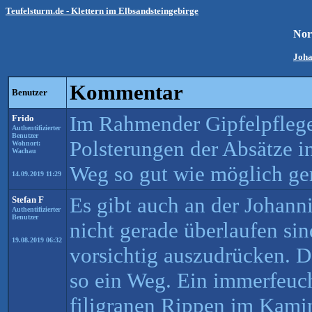
Teufelsturm.de - Klettern im Elbsandsteingebirge
Nor
Joha
Kommentar
Benutzer
Im Rahmender Gipfelpfleg
Frido
Authentifizierter
Benutzer
Polsterungen der Absätze in
Wohnort:
Wachau
Weg so gut wie möglich ger
14.09.2019 11:29
Es gibt auch an der Johann
Stefan F
Authentifizierter
Benutzer
nicht gerade überlaufen si
19.08.2019 06:32
vorsichtig auszudrücken. 
so ein Weg. Ein immerfeucht
filigranen Rippen im Kami