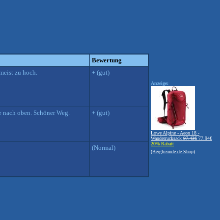
Bewertung
 meist zu hoch.
+ (gut)
Anzeige:
de nach oben. Schöner Weg.
+ (gut)
Lowe Alpine - Aeon 18 -
Wanderrucksack
97.43€
77.94€
20% Rabatt
(Normal)
(Bergfreunde.de Shop)