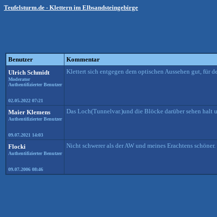
Teufelsturm.de - Klettern im Elbsandsteingebirge
Benutzer
Kommentar
Klettert sich entgegen dem optischen Aussehen gut, für de
Ulrich Schmidt
Moderator
Authentifizierter Benutzer
02.05.2022 07:21
Das Loch(Tunnelvar.)und die Blöcke darüber sehen halt 
Maier Klemens
Authentifizierter Benutzer
09.07.2021 14:03
Nicht schwerer als der AW und meines Erachtens schöner.
Flocki
Authentifizierter Benutzer
09.07.2006 08:46