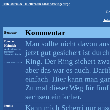
Teufelsturm.de - Klettern im Elbsandsteingebirge
Ge
Joha
Kommentar
Benutzer
Bjoern
Man sollte nicht davon au
Helmich
Authentifizierter
jetzt gut gesichert ist dur
Benutzer
Wohnort: Berlin
Ring. Der Ring sichert zwa
13.08.2018 18:36
aber das war es auch. Darüb
einfach. Hier kann man gan
Zu mal dieser Weg für fünf 
sechsen einfacher.
Kann mich Scherri nur ans
Inubis