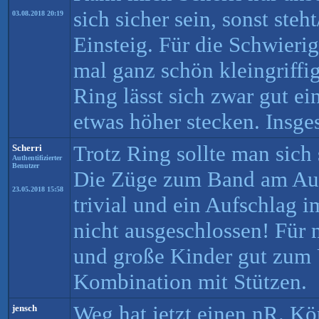
sich sicher sein, sonst ste
03.08.2018 20:19
Einsteig. Für die Schwierig
mal ganz schön kleingriffi
Ring lässt sich zwar gut e
etwas höher stecken. Insg
Trotz Ring sollte man sich 
Scherri
Authentifizierter
Benutzer
Die Züge zum Band am Auss
23.05.2018 15:58
trivial und ein Aufschlag im
nicht ausgeschlossen! Für
und große Kinder gut zum
Kombination mit Stützen.
Weg hat jetzt einen nR. Kö
jensch