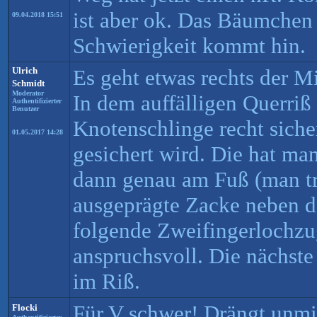
ist aber ok. Das Bäumchen 
09.04.2018 15:51
Schwierigkeit kommt hin.
Ulrich
Es geht etwas rechts der M
Schmidt
Moderator
In dem auffälligen Querriß 
Authentifizierter
Benutzer
Knotenschlinge recht siche
01.05.2017 14:28
gesichert wird. Die hat man
dann genau am Fuß (man tr
ausgeprägte Zacke neben 
folgende Zweifingerlochzug
anspruchsvoll. Die nächste
im Riß.
Für V schwer! Drängt unmi
Flocki