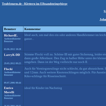
Teufelsturm.de - Klettern im Elbsandsteingebirge
S
Joha
Benutzer
Kommentar
Ideal auch, um mal den ein oder anderen Handklemmer im leichte
RichardE.
ganze...
Authentifizierter
Benutzer
03.06.2012 18:28
Stimme Flocki voll zu. Schöne III mit guter Sicherung, leider 
LarryK-DD
dann große Affenfaust. Den Zug in halber Höhe unter der kleine
umgehen. Dann ist der Weg vielleicht nur noch II.
29.05.2012 09:25
Auch für Vorstiegsneulinge nicht schlecht, da gut abzusicher
Flocki
und 12mm. Auch weitere Knotenschlingen möglich. Für Aussti
Authentifizierter
Benutzer
Kiko-schlinge für Risseinschnitt.
09.07.2006 08:44
Enrico
ideal für Kinder im Nachstieg
Morelli
Authentifizierter
Benutzer
26.03.2001 18:25