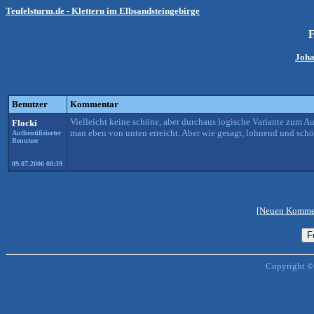
Teufelsturm.de - Klettern im Elbsandsteingebirge
F
Joha
Benutzer
Kommentar
Vielleicht keine schöne, aber durchaus logische Variante zum Au
Flocki
man eben von unten erreicht. Aber wie gesagt, lohnend und schön 
Authentifizierter
Benutzer
09.07.2006 08:39
[Neuen Kommen
Copyright ©