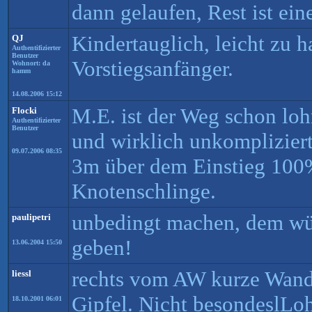
dann gelaufen, Rest ist ein
Kindertauglich, leicht zu 
QJ
Authentifizierter
Benutzer
Vorstiegsanfänger.
Wohnort: da
hamm
14.08.2006 15:12
M.E. ist der Weg schon loh
Flocki
Authentifizierter
Benutzer
und wirklich unkomplizier
09.07.2006 08:35
3m über dem Einstieg 10
Knotenschlinge.
unbedingt machen, dem wür
paulipetri
geben!
13.06.2004 15:50
rechts vom AW kurze Wand,
liessl
Gipfel. Nicht besondeslLoh
18.10.2001 06:01