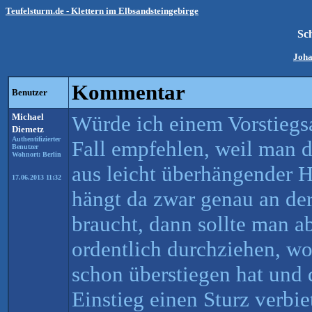
Teufelsturm.de - Klettern im Elbsandsteingebirge
Sc
Joha
Kommentar
Benutzer
Michael
Würde ich einem Vorstiegs
Diemetz
Authentifizierter
Fall empfehlen, weil man 
Benutzer
Wohnort: Berlin
aus leicht überhängender 
17.06.2013 11:32
hängt da zwar genau an der
braucht, dann sollte man ab
ordentlich durchziehen, w
schon überstiegen hat und 
Einstieg einen Sturz verbie