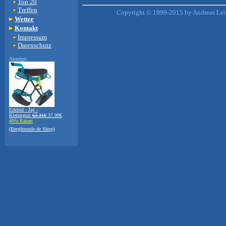
Top 20
Treffen
Copyright © 1999-2015 by Andreas Lein
Wetter
Kontakt
Impressum
Datenschutz
Anzeige:
Edelrid - Jay -
Klettergurt
63.31€
37.99€
40% Rabatt
(Bergfreunde.de Shop)