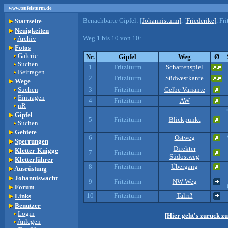
www.teufelsturm.de
Benachbarte Gipfel:
[
Johannisturm]
, [
Friederike]
, Fr
Startseite
Neuigkeiten
Weg 1 bis 10 von 10:
Archiv
Fotos
Galerie
Nr.
Gipfel
Weg
Ø
Suchen
1
Fritziturm
Schattenspiel
Beitragen
2
Fritziturm
Südwestkante
Wege
Suchen
3
Fritziturm
Gelbe Variante
Eintragen
4
Fritziturm
AW
nR
Gipfel
5
Fritziturm
Blickpunkt
Suchen
Gebiete
6
Fritziturm
Ostweg
Sperrungen
Direkter
Kletter-Knigge
7
Fritziturm
Südostweg
Kletterführer
8
Fritziturm
Übergang
Ausrüstung
Johanniswacht
9
Fritziturm
NW-Weg
Forum
10
Fritziturm
Talriß
Links
Benutzer
Login
[Hier geht's zurück z
Anlegen