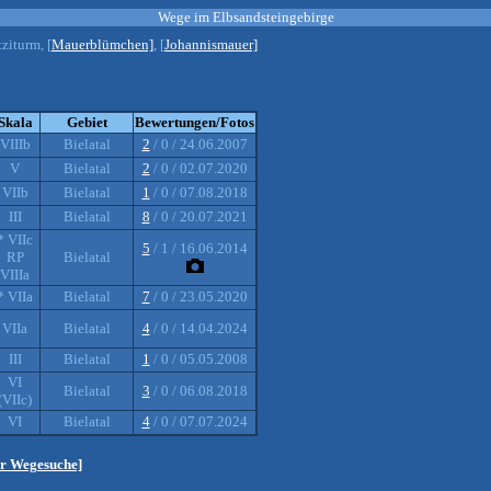
Wege im Elbsandsteingebirge
itziturm, [
Mauerblümchen]
, [
Johannismauer]
Skala
Gebiet
Bewertungen/Fotos
VIIIb
Bielatal
2
/ 0 / 24.06.2007
V
Bielatal
2
/ 0 / 02.07.2020
VIIb
Bielatal
1
/ 0 / 07.08.2018
III
Bielatal
8
/ 0 / 20.07.2021
* VIIc
5
/ 1 / 16.06.2014
RP
Bielatal
VIIIa
* VIIa
Bielatal
7
/ 0 / 23.05.2020
VIIa
Bielatal
4
/ 0 / 14.04.2024
III
Bielatal
1
/ 0 / 05.05.2008
VI
Bielatal
3
/ 0 / 06.08.2018
(VIIc)
VI
Bielatal
4
/ 0 / 07.07.2024
ur Wegesuche]