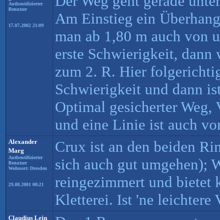
Der Weg geht gerade unter
Authentifizierter
Benutzer
Am Einstieg ein Überhang,
17.07.2002 21:09
man ab 1,80 m auch von un
erste Schwierigkeit, dann 
zum 2. R. Hier folgerichti
Schwierigkeit und dann is
Optimal gesicherter Weg, 
und eine Linie ist auch v
Alexander
Crux ist an den beiden Ri
Marg
Authentifizierter
sich auch gut umgehen); W
Benutzer
Wohnort: Dresden
reingezimmert und bietet 
29.08.2001 08:21
Kletterei. Ist 'ne leichtere 
Claudius Lein