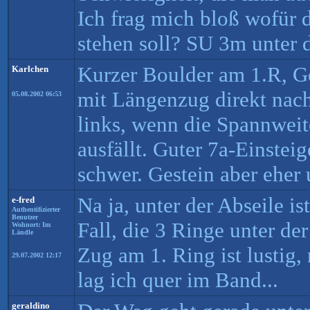
Ich frag mich bloß wofür 
stehen soll? SU 3m unter
Kurzer Boulder am 1.R, G
Karlchen
mit Längenzug direkt nac
05.08.2002 06:53
links, wenn die Spannweit
ausfällt. Guter 7a-Einstei
schwer. Gestein aber eher 
Na ja, unter der Abseile i
e-fred
Authentifizierter
Benutzer
Fall, die 3 Ringe unter der
Wohnort: Im
Ländle
Zug am 1. Ring ist lustig,
29.07.2002 12:17
lag ich quer im Band...
geraldino