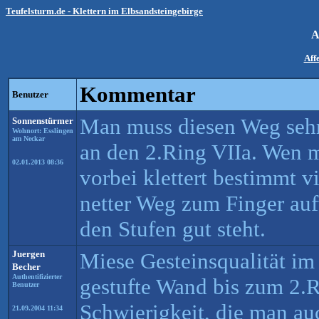
Teufelsturm.de - Klettern im Elbsandsteingebirge
A
Aff
Kommentar
Benutzer
Man muss diesen Weg sehr 
Sonnenstürmer
Wohnort: Esslingen
am Neckar
an den 2.Ring VIIa. Wen m
02.01.2013 08:36
vorbei klettert bestimmt vi
netter Weg zum Finger au
den Stufen gut steht.
Juergen
Miese Gesteinsqualität im
Becher
Authentifizierter
gestufte Wand bis zum 2.R
Benutzer
Schwierigkeit, die man a
21.09.2004 11:34