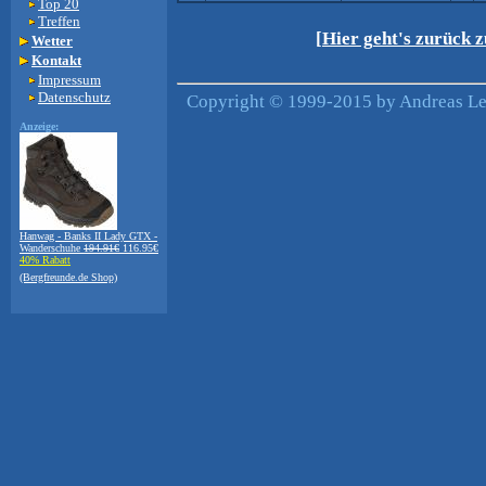
Top 20
Treffen
[Hier geht's zurück 
Wetter
Kontakt
Impressum
Datenschutz
Copyright © 1999-2015 by Andreas Lei
Anzeige:
Hanwag - Banks II Lady GTX -
Wanderschuhe
194.91€
116.95€
40% Rabatt
(Bergfreunde.de Shop)