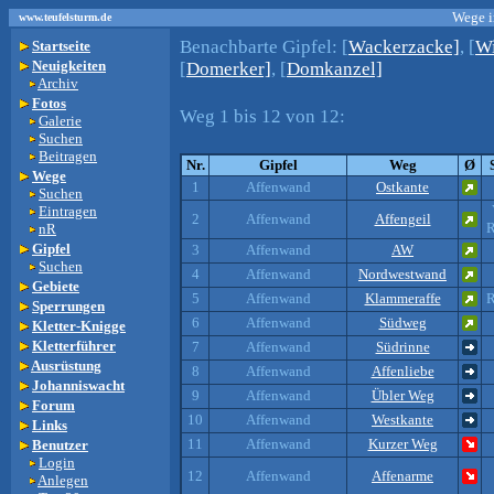
Wege i
www.teufelsturm.de
Benachbarte Gipfel:
[
Wackerzacke]
, [
Wi
Startseite
Neuigkeiten
[
Domerker]
, [
Domkanzel]
Archiv
Fotos
Weg 1 bis 12 von 12:
Galerie
Suchen
Beitragen
Nr.
Gipfel
Weg
Ø
Wege
1
Affenwand
Ostkante
Suchen
Eintragen
2
Affenwand
Affengeil
R
nR
Gipfel
3
Affenwand
AW
Suchen
4
Affenwand
Nordwestwand
Gebiete
5
Affenwand
Klammeraffe
R
Sperrungen
6
Affenwand
Südweg
Kletter-Knigge
Kletterführer
7
Affenwand
Südrinne
Ausrüstung
8
Affenwand
Affenliebe
Johanniswacht
9
Affenwand
Übler Weg
Forum
10
Affenwand
Westkante
Links
11
Affenwand
Kurzer Weg
Benutzer
Login
12
Affenwand
Affenarme
Anlegen