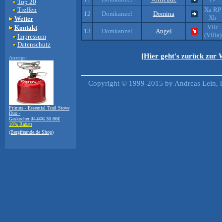
Top 20
Treffen
Xa RP
12
Domkanzel
Domina
Xb
Wetter
VIIc
Kontakt
13
Domkanzel
Angel
(VIIIa)
Impressum
Datenschutz
[Hier geht's zurück zur
Anzeige:
Copyright © 1999-2015 by Andreas Lein, 
Primus - Essential Trail Stove
Duo -
Gaskocher
34.07€
30.66€
10% Rabatt
(Bergfreunde.de Shop)