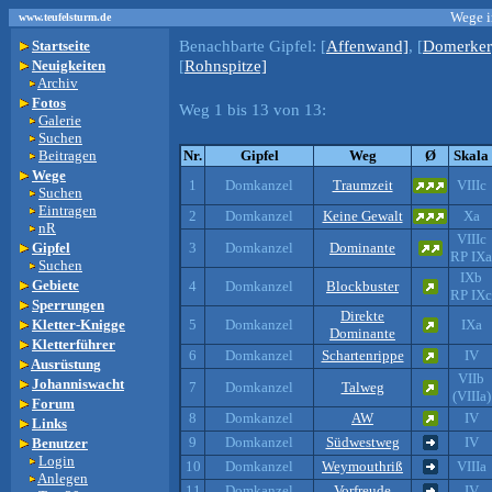
Wege i
www.teufelsturm.de
Benachbarte Gipfel:
[
Affenwand]
, [
Domerker
Startseite
[
Rohnspitze]
Neuigkeiten
Archiv
Fotos
Weg 1 bis 13 von 13:
Galerie
Suchen
Beitragen
Nr.
Gipfel
Weg
Ø
Skala
Wege
1
Domkanzel
Traumzeit
VIIIc
Suchen
Eintragen
2
Domkanzel
Keine Gewalt
Xa
nR
VIIIc
Gipfel
3
Domkanzel
Dominante
RP IXa
Suchen
IXb
Gebiete
4
Domkanzel
Blockbuster
RP IXc
Sperrungen
Direkte
Kletter-Knigge
5
Domkanzel
IXa
Dominante
Kletterführer
6
Domkanzel
Schartenrippe
IV
Ausrüstung
VIIb
Johanniswacht
7
Domkanzel
Talweg
(VIIIa)
Forum
8
Domkanzel
AW
IV
Links
9
Domkanzel
Südwestweg
IV
Benutzer
Login
10
Domkanzel
Weymouthriß
VIIIa
Anlegen
11
Domkanzel
Vorfreude
IV