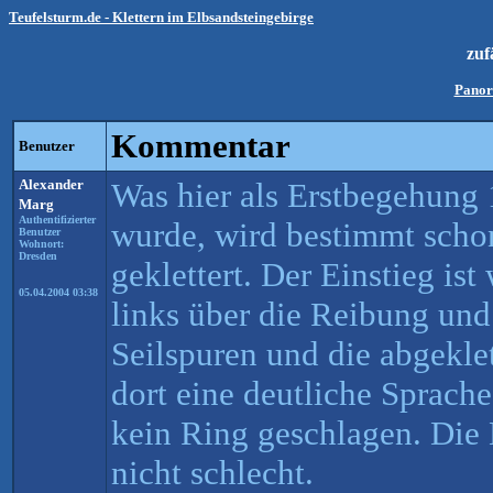
Teufelsturm.de - Klettern im Elbsandsteingebirge
zuf
Pano
Kommentar
Benutzer
Alexander
Was hier als Erstbegehung 
Marg
Authentifizierter
wurde, wird bestimmt schon
Benutzer
Wohnort:
Dresden
geklettert. Der Einstieg i
05.04.2004 03:38
links über die Reibung und
Seilspuren und die abgeklet
dort eine deutliche Sprach
kein Ring geschlagen. Die K
nicht schlecht.