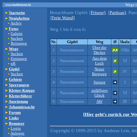
Wege i
www.teufelsturm.de
Benachbarte Gipfel:
[
Friseur]
, [
Partisan]
, Pan
Startseite
[
Freie Wand]
Neuigkeiten
Archiv
Fotos
Weg 1 bis 6 von 6:
Galerie
Suchen
Nr.
Gipfel
Weg
Ø
Skala
Beitragen
Über die
Wege
1
Panoramaturm
VIIIa
Af
Dächer
Suchen
Aus dem
Eintragen
2
Panoramaturm
VI
Af
Loch
nR
Gipfel
Neuer
3
Panoramaturm
IV
Af
Suchen
Bergweg
Gebiete
4
Panoramaturm
Sprung
2
Af
Sperrungen
Kletter-Knigge
zufälliges
5
Panoramaturm
VI
Af
Glück
Kletterführer
Ausrüstung
6
Panoramaturm
AW
III
Af
Johanniswacht
Forum
[Hier geht's zurück zur W
Links
Benutzer
Login
Copyright © 1999-2015 by Andreas Lein, le
Anlegen