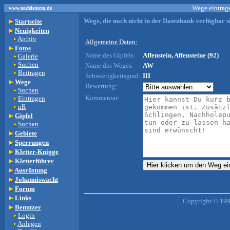
Wege eintrage
www.teufelsturm.de
Wege, die noch nicht in der Datenbank verfügbar si
Startseite
Neuigkeiten
Archiv
Allgemeine Daten:
Fotos
Name des Gipfels:
Affenstein, Affensteine (92)
Galerie
Suchen
Name des Weges:
AW
Beitragen
Schwierigkeitsgrad:
III
Wege
Bewertung:
Suchen
Kommentar:
Eintragen
nR
Gipfel
Suchen
Gebiete
Sperrungen
Kletter-Knigge
Kletterführer
Ausrüstung
Johanniswacht
Forum
Links
Copyright © 199
Benutzer
Login
Anlegen