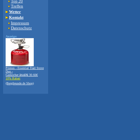
Top 20
Treffen
Wetter
Kontakt
Impressum
Datenschutz
Anzeige:
Primus - Essential Trail Stove
Duo -
Gaskocher
34.07€
30.66€
10% Rabatt
(Bergfreunde.de Shop)