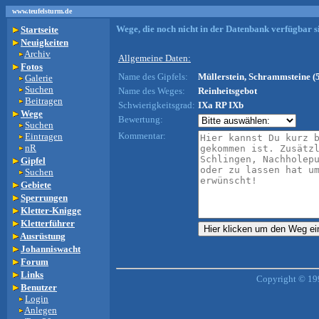
www.teufelsturm.de
Wege, die noch nicht in der Datenbank verfügbar si
Startseite
Neuigkeiten
Archiv
Allgemeine Daten:
Fotos
Name des Gipfels:
Müllerstein, Schrammsteine (
Galerie
Suchen
Name des Weges:
Reinheitsgebot
Beitragen
Schwierigkeitsgrad:
IXa RP IXb
Wege
Bewertung:
Suchen
Kommentar:
Eintragen
nR
Gipfel
Suchen
Gebiete
Sperrungen
Kletter-Knigge
Kletterführer
Ausrüstung
Johanniswacht
Forum
Links
Copyright © 19
Benutzer
Login
Anlegen