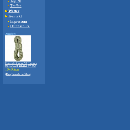
Top 20
Treffen
Wetter
Kontakt
Impressum
Datenschutz
Anzeige:
Edelrid - Cobra 10,3 mm -
Einfachseil
97.43€
87.69€
10% Rabatt
(Bergfreunde.de Shop)